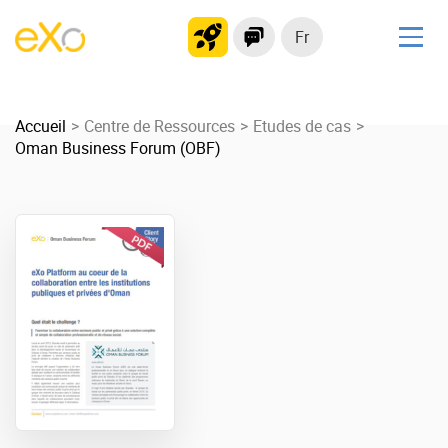
Fr
Solutions
Accueil
Plateforme collaborative
Centre de Ressources
Etudes de cas
Oman Business Forum (OBF)
Réseau social
Hub de connaissances
Portail d’applications
Produit
La Plateforme
No code
Pourquoi eXo ?
Intégrations
Mobile
IA maitrisée