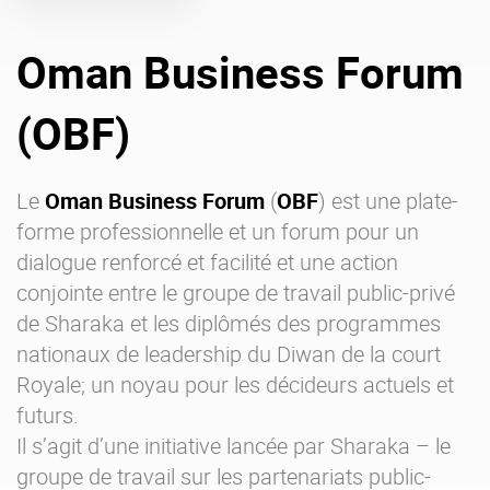
Offre Enterprise
eXo Hubs
Oman Business Forum
A propos d’eXo
Centre de ressources
Contactez-nous
Essayez eXo
(OBF)
Le
Oman Business Forum
(
OBF
) est une plate-
forme professionnelle et un forum pour un
dialogue renforcé et facilité et une action
conjointe entre le groupe de travail public-privé
de Sharaka et les diplômés des programmes
nationaux de leadership du Diwan de la court
Royale; un noyau pour les décideurs actuels et
futurs.
Il s’agit d’une initiative lancée par Sharaka – le
groupe de travail sur les partenariats public-