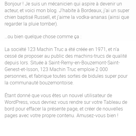
Bonjour ! Je suis un mécanicien qui aspire à devenir un
acteur, et voici mon blog. J’habite à Bordeaux, j’ai un super
Offre Enterprise
eXo Hubs
chien baptisé Russell, et j’aime la vodka-ananas (ainsi que
A propos d’eXo
Centre de ressources
regarder la pluie tomber).
Contactez-nous
Essayez eXo
…ou bien quelque chose comme ça :
La société 123 Machin Truc a été créée en 1971, et n’a
cessé de proposer au public des machins-trucs de qualité
depuis lors. Située à Saint-Remy-en-Bouzemont-Saint-
Genest-et-Isson, 123 Machin Truc emploie 2 000
personnes, et fabrique toutes sortes de bidules super pour
la communauté bouzemontoise.
Étant donné que vous êtes un nouvel utilisateur de
WordPress, vous devriez vous rendre sur votre
Tableau de
bord
pour effacer la présente page, et créer de nouvelles
pages avec votre propre contenu. Amusez-vous bien !