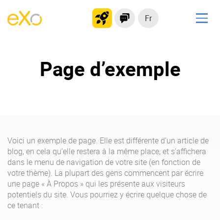
Fr
Solutions
Page d’exemple
Plateforme collaborative
Réseau social
Hub de connaissances
Portail d’applications
Voici un exemple de page. Elle est différente d’un article de
Produit
blog, en cela qu’elle restera à la même place, et s’affichera
dans le menu de navigation de votre site (en fonction de
La Plateforme
No code
votre thème). La plupart des gens commencent par écrire
une page « À Propos » qui les présente aux visiteurs
Pourquoi eXo ?
Intégrations
potentiels du site. Vous pourriez y écrire quelque chose de
Mobile
IA maitrisée
ce tenant :