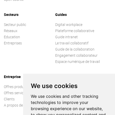
Secteurs
Guides
Secteur public
Digital workplace
Réseaux
Plateforme collaborative
Education
Guide intranet
Entreprises
Le travail collaboratif
Guide de la collaboration
Engagement collaborateur
Espace numérique de travail
Entreprise
We use cookies
Offres produit
Offres services
We use cookies and other tracking
Clients
technologies to improve your
A propos de nous
browsing experience on our website,
to show you personalized content and