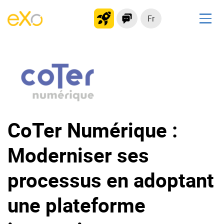
Fr
Solutions
Plateforme collaborative
Réseau social
Hub de connaissances
Portail d’applications
CoTer Numérique :
Moderniser ses
Produit
La Plateforme
No code
processus en adoptant
Pourquoi eXo ?
Intégrations
une plateforme
Mobile
IA maitrisée