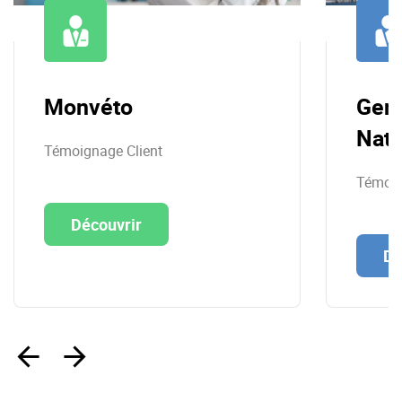
Monvéto
Gen
Nati
Témoignage Client
Témoig
Découvrir
Dé
‹
›