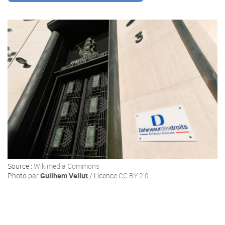
Offre Enterprise
eXo Hubs
A propos d’eXo
Centre de ressources
Contactez-nous
Essayez eXo
Source :
Wikimedia Commons
Photo par
Guilhem Vellut
/ Licence
CC BY 2.0