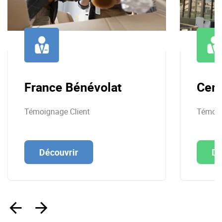
France Bénévolat
Cer
Témoignage Client
Témoig
Découvrir
Dé