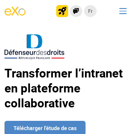
Fr
Solutions
Plateforme collaborative
Réseau social
Hub de connaissances
Portail d’applications
Transformer l’intranet
en plateforme
Produit
collaborative
La Plateforme
No code
Pourquoi eXo ?
Intégrations
Mobile
IA maitrisée
Télécharger l'étude de cas