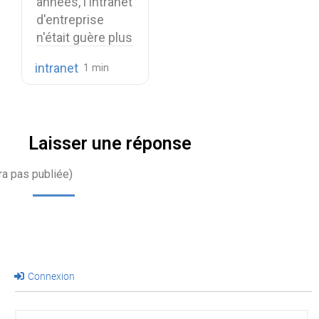
années, l'intranet
repenser leur
d'entreprise
intranet en 2026
n'était guère plus
qu'une simple
intranet
armoire
numérique…
Laisser une réponse
ra pas publiée)
Connexion