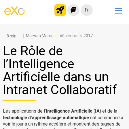
Fr
Solutions
Intranet moderne
Marwen Mema
décembre 5, 2017
Plateforme collaborative
Le Rôle de
Réseau social
l’Intelligence
Hub de connaissances
Artificielle dans un
Portail d’applications
Alternative à
Intranet Collaboratif
Microsoft 365
Migrer vers eXo Platform
Intelligence Artificielle
IA
Les applications de l’
(
) et de la
technologie d’apprentissage automatique
ont commencé à
Produit
voir le jour à un rythme accéléré et montrent des signes de