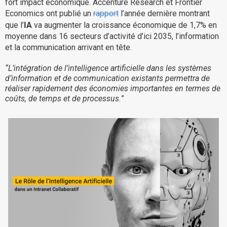
fort impact économique. Accenture Research et Frontier
La Plateforme
Economics ont publié un
rapport
l’année dernière montrant
IA
que l’
va augmenter la croissance économique de 1,7% en
Pourquoi eXo
moyenne dans 16 secteurs d’activité d’ici 2035, l’information
Internationalisation
et la communication arrivant en tête.
Mobile
“L’intégration de l’intelligence artificielle dans les systèmes
d’information et de communication existants permettra de
No code
réaliser rapidement des économies importantes en termes de
Intégrations
coûts, de temps et de processus.
”
IA maitrisée
Architecture
Sécurité
Open source
Offre Enterprise
Offre Professionnelle
A propos d’eXo
Centre de ressources