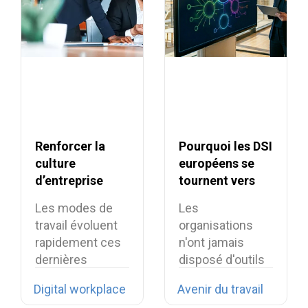
Renforcer la
Pourquoi les DSI
culture
européens se
d’entreprise
tournent vers
grâce à la
l’open source en
Les modes de
Les
digital
2026 ?
travail évoluent
organisations
workplace
rapidement ces
n'ont jamais
dernières
disposé d'outils
années et les
numériques
Digital workplace
Avenir du travail
entreprises…
aussi