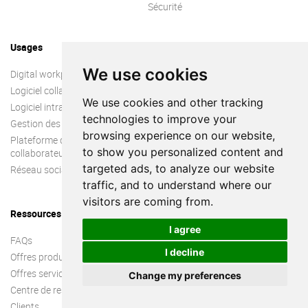
Sécurité
Usages
Guides
We use cookies
Digital workplace
Qu’est ce q’un intranet ?
Logiciel collaboratif
Plateforme collaborative
We use cookies and other tracking
Logiciel intranet
Guide Digital Workplace
technologies to improve your
Gestion des connaissances
La collaboration
browsing experience on our website,
Plateforme d’engagement
Le travail collaboratif
to show you personalized content and
collaborateur
Engagement collaborateur
targeted ads, to analyze our website
Réseau social d’entreprise
Espace numérique de travail
traffic, and to understand where our
visitors are coming from.
Ressources
I agree
FAQs
I decline
Offres produit
Offres services
Change my preferences
Centre de ressources
Clients