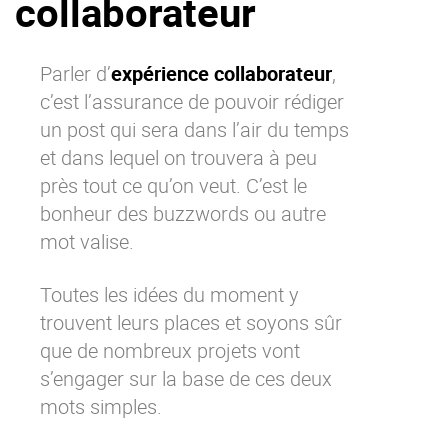
collaborateur
La Plateforme
Pourquoi eXo
Parler d’
expérience collaborateur
,
Internationalisation
c’est l’assurance de pouvoir rédiger
Mobile
un post qui sera dans l’air du temps
et dans lequel on trouvera à peu
No code
près tout ce qu’on veut. C’est le
Intégrations
bonheur des buzzwords ou autre
IA maitrisée
mot valise.
Architecture
Sécurité
Toutes les idées du moment y
trouvent leurs places et soyons sûr
Open source
que de nombreux projets vont
s’engager sur la base de ces deux
Offre Enterprise
Offre Professionnelle
mots simples.
A propos d’eXo
Centre de ressources