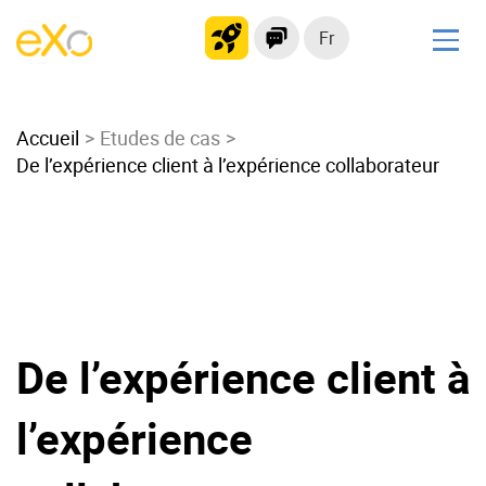
Fr
Solutions
Accueil
Intranet moderne
Etudes de cas
De l’expérience client à l’expérience collaborateur
Plateforme collaborative
Réseau social
Hub de connaissances
Portail d’applications
Alternative à
Microsoft 365
De l’expérience client à
Migrer vers eXo Platform
l’expérience
Produit