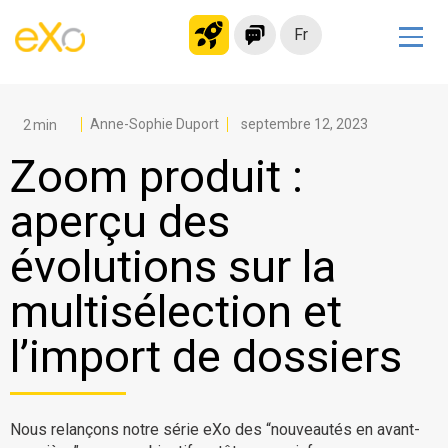
Fr
Solutions
Intranet moderne
Anne-Sophie Duport
septembre 12, 2023
Plateforme collaborative
Zoom produit :
Réseau social
aperçu des
Hub de connaissances
évolutions sur la
Portail d’applications
Alternative à
multisélection et
Microsoft 365
l’import de dossiers
Migrer vers eXo Platform
Produit
Nous relançons notre série eXo des “nouveautés en avant-