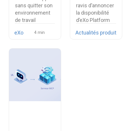
la softphonie
digital
sans quitter son
ravis d’annoncer
open source
workplace plus
environnement
la disponibilité
Linphone
unifiée
de travail
d’eXo Platform
numérique est
7.2.
eXo
Actualités produit
désormais…