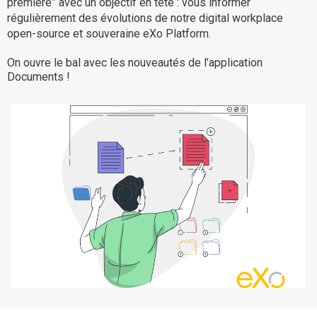
première” avec un objectif en tête : vous informer
La Plateforme
régulièrement des évolutions de notre digital workplace
open-source et souveraine eXo Platform.
Pourquoi eXo
On ouvre le bal avec les nouveautés de l’application
Internationalisation
Documents !
Mobile
No code
Intégrations
IA maitrisée
Architecture
Sécurité
Open source
Offre Enterprise
Offre Professionnelle
A propos d’eXo
Centre de ressources