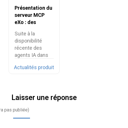
Présentation du
serveur MCP
eXo : des
intégrations IA
Suite à la
sécurisées pour
disponibilité
la digital
récente des
workplace
agents IA dans
eXo Platform,
Actualités produit
nous…
Laisser une réponse
ra pas publiée)