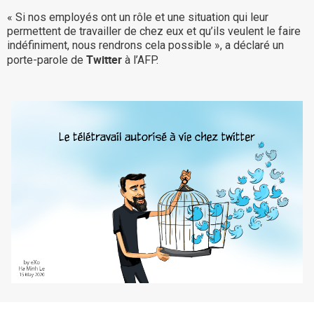
« Si nos employés ont un rôle et une situation qui leur
La Plateforme
permettent de travailler de chez eux et qu’ils veulent le faire
Pourquoi eXo
indéfiniment, nous rendrons cela possible », a déclaré un
Twitter
porte-parole de
à l’AFP.
Internationalisation
Mobile
No code
Intégrations
IA maitrisée
Architecture
Sécurité
Open source
Offre Enterprise
Offre Professionnelle
A propos d’eXo
Centre de ressources