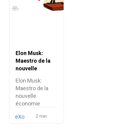
Elon Musk:
Maestro de la
nouvelle
économie
Elon Musk:
Maestro de la
nouvelle
économie
Fondateur de
eXo
SpaceX, PDG
de…