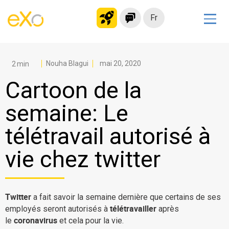
Fr
Solutions
Intranet moderne
Nouha Blagui
mai 20, 2020
Plateforme collaborative
Cartoon de la
Réseau social
semaine: Le
Hub de connaissances
télétravail autorisé à
Portail d’applications
Alternative à
vie chez twitter
Microsoft 365
Migrer vers eXo Platform
Twitter
a fait savoir la semaine dernière que certains de ses
télétravailler
employés seront autorisés à
après
Produit
coronavirus
le
et cela pour la vie.