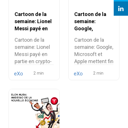
Cartoon de la
Cartoon de la
semaine: Lionel
semaine:
Messi payé en
Google,
partie en
Microsoft et
Cartoon de la
Cartoon de la
crypto-monnaie
Apple mettent
semaine: Lionel
semaine: Google,
fin à leur
Messi payé en
Microsoft et
cessez-le-feu
partie en crypto-
Apple mettent fin
monnaie Le…
à leur…
eXo
eXo