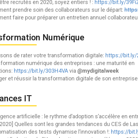
être recrutés en 2020, soyez entiers ! :
https://bit.ly/39F
nt prendre soin des collaborateurs sur le départ:
https
nt faire pour préparer un entretien annuel collaborateu
sformation Numérique
isons de rater votre transformation digitale:
https://bit.l
formation numérique des entreprises : une maturité en
@mydigitalweek
tions:
https://bit.ly/303H4VA
via
er et réussir la transformation digitale de son entreprise
ances IT
ligence artificielle : le rythme d’adoption s’accélère en ent
2020] Quelles sont les grandes tendances du CES de La
omatisation des tests dynamise l’innovation !:
https://bit