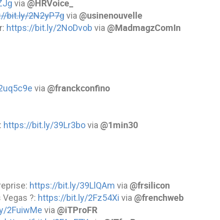
@HRVoice_
iZJg
via
@usinenouvelle
://bit.ly/2N2yP7g
via
@MadmagzComIn
r:
https://bit.ly/2NoDvob
via
@franckconfino
y/2uq5c9e
via
@1min30
:
https://bit.ly/39Lr3bo
via
@frsilicon
reprise:
https://bit.ly/39LlQAm
via
@frenchweb
s Vegas ?:
https://bit.ly/2Fz54Xi
via
@iTProFR
.ly/2FuiwMe
via