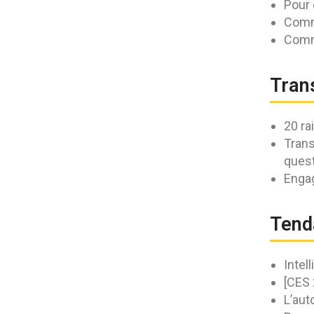
Pour 
Comme
Comme
Tran
20 ra
Trans
ques
Engag
Tend
Intel
[CES 
L’aut