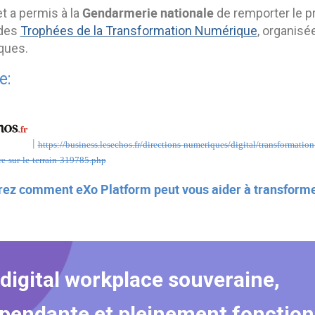
Gendarmerie nationale
t a permis à la
de remporter le pri
 des
Trophées de la Transformation Numérique
, organisé
ques.
e:
|
https://business.lesechos.fr/directions-numeriques/digital/transformat
fre-sur-le-terrain-319785.php
ez comment eXo Platform peut vous aider à transformer
digital workplace souveraine,
pendante et pleinement fonction