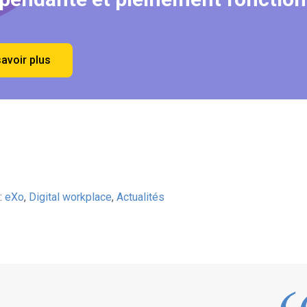
savoir plus
:
eXo
,
Digital workplace
,
Actualités