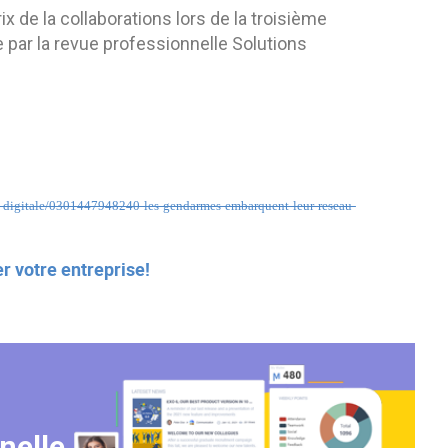
x de la collaborations lors de la troisième
e par la revue professionnelle Solutions
ion-digitale/0301447948240-les-gendarmes-embarquent-leur-reseau-
 votre entreprise!
nelle