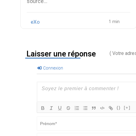
source…
eXo
Laisser une réponse
( Votre adre
Connexion
{}
[+]
Prénom*