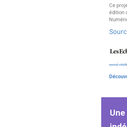
Ce proje
édition
Numéri
Sourc
social-chif
Découvr
Une 
indé