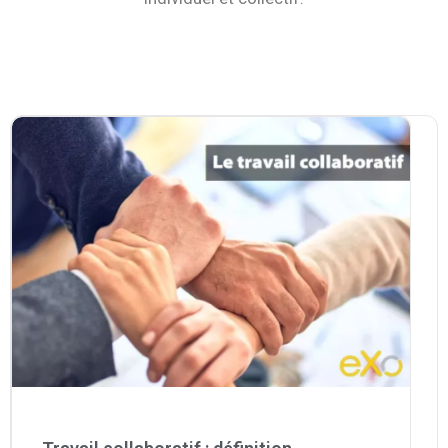
La Plateforme
Pourquoi eXo
Internationalisation
Mobile
No code
Intégrations
IA maitrisée
Architecture
Sécurité
Open source
Offre Enterprise
Offre Professionnelle
A propos d’eXo
Centre de ressources