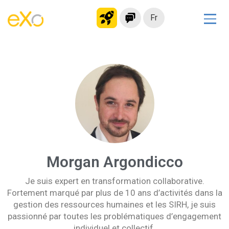
Fr
Solutions
Intranet moderne
Plateforme collaborative
Réseau social
Hub de connaissances
Portail d’applications
Alternative à
Morgan Argondicco
Microsoft 365
Je suis expert en transformation collaborative.
Migrer vers eXo Platform
Fortement marqué par plus de 10 ans d’activités dans la
gestion des ressources humaines et les SIRH, je suis
passionné par toutes les problématiques d’engagement
Produit
individuel et collectif.