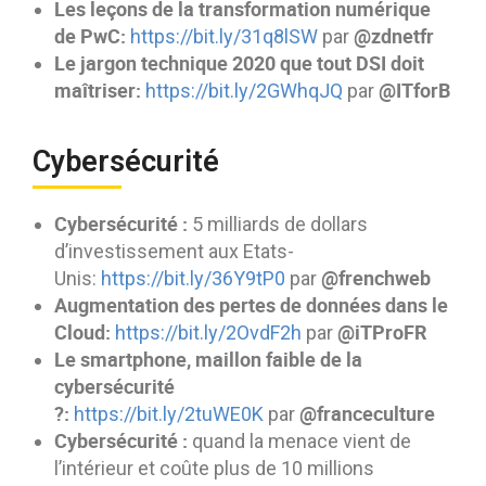
Les leçons de la transformation numérique
de PwC:
@zdnetfr
https://bit.ly/31q8lSW
par
Le jargon technique 2020 que tout DSI doit
maîtriser:
@ITforB
https://bit.ly/2GWhqJQ
par
Cybersécurité
Cybersécurité :
5 milliards de dollars
d’investissement aux Etats-
@frenchweb
Unis:
https://bit.ly/36Y9tP0
par
Augmentation des pertes de données dans le
Cloud:
@iTProFR
https://bit.ly/2OvdF2h
par
Le smartphone, maillon faible de la
cybersécurité
?:
@
franceculture
https://bit.ly/2tuWE0K
par
Cybersécurité :
quand la menace vient de
l’intérieur et coûte plus de 10 millions