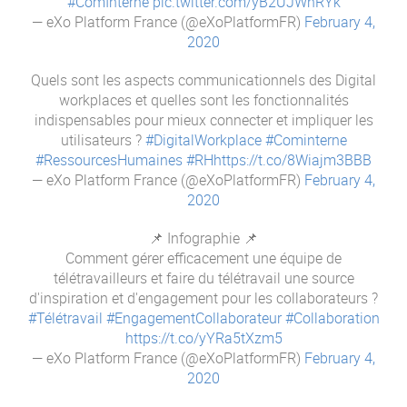
#ComInterne
pic.twitter.com/yB2UJWnRYk
— eXo Platform France (@eXoPlatformFR)
February 4,
2020
Quels sont les aspects communicationnels des Digital
workplaces et quelles sont les fonctionnalités
indispensables pour mieux connecter et impliquer les
utilisateurs ?
#DigitalWorkplace
#Cominterne
#RessourcesHumaines
#RH
https://t.co/8Wiajm3BBB
— eXo Platform France (@eXoPlatformFR)
February 4,
2020
📌 Infographie 📌
Comment gérer efficacement une équipe de
télétravailleurs et faire du télétravail une source
d'inspiration et d'engagement pour les collaborateurs ?
#Télétravail
#EngagementCollaborateur
#Collaboration
https://t.co/yYRa5tXzm5
— eXo Platform France (@eXoPlatformFR)
February 4,
2020