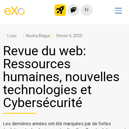
Fr
Solutions
Intranet moderne
Nouha Blagui
février 6, 2020
Plateforme collaborative
Revue du web:
Réseau social
Ressources
Hub de connaissances
humaines, nouvelles
Portail d’applications
Alternative à
technologies et
Microsoft 365
Cybersécurité
Migrer vers eXo Platform
Produit
Les dernières années ont été marquées par de fortes