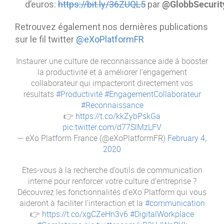
@GlobbSecurit
d’euros:
https://bit.ly/36ZUQL5
par
Retrouvez également nos dernières publications
sur le fil twitter
@eXoPlatformFR
Instaurer une culture de reconnaissance aide à booster
la productivité et à améliorer l'engagement
collaborateur qui impacteront directement vos
résultats
#Productivité
#EngagementCollaborateur
#Reconnaissance
👉
https://t.co/kkZybPskGa
pic.twitter.com/d77SlMzLFV
— eXo Platform France (@eXoPlatformFR)
February 4,
2020
Etes-vous à la recherche d’outils de communication
interne pour renforcer votre culture d’entreprise ?
Découvrez les fonctionnalités d'eXo Platform qui vous
aideront à faciliter l’interaction et la
#communication
👉
https://t.co/xgCZeHn3v6
#DigitalWorkplace