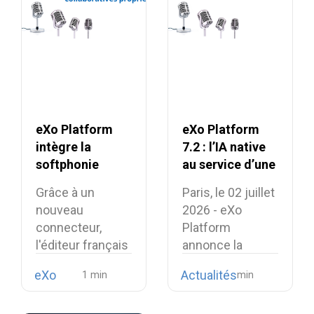
eXo Platform
eXo Platform
intègre la
7.2 : l’IA native
softphonie
au service d’une
Linphone et
expérience de
Grâce à un
Paris, le 02 juillet
renforce son
travail unifiée et
nouveau
2026 - eXo
alternative
intelligente
connecteur,
Platform
européenne aux
l'éditeur français
annonce la
suites
intègre la
disponibilité de…
collaboratives
eXo
Actualités
téléphonie open
propriétaires
source…