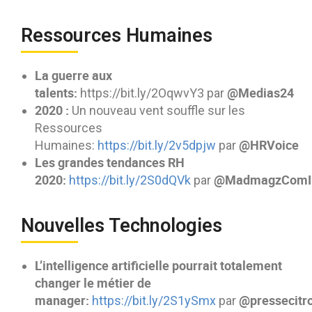
Ressources Humaines
La guerre aux
talents:
@Medias24
https://bit.ly/2OqwvY3 par
2020 :
Un nouveau vent souffle sur les
Ressources
@HRVoice
Humaines:
https://bit.ly/2v5dpjw
par
Les grandes tendances RH
2020:
@MadmagzComI
https://bit.ly/2S0dQVk
par
Nouvelles Technologies
L’intelligence artificielle pourrait totalement
changer le métier de
manager:
@pressecitr
https://bit.ly/2S1ySmx
par