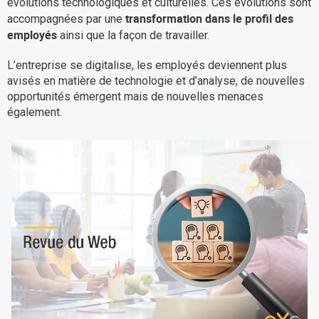
évolutions technologiques et culturelles. Ces évolutions sont
transformation dans le profil des
La Plateforme
accompagnées par une
employés
ainsi que la façon de travailler.
Pourquoi eXo
Internationalisation
L’entreprise se digitalise, les employés deviennent plus
avisés en matière de technologie et d’analyse, de nouvelles
Mobile
opportunités émergent mais de nouvelles menaces
No code
également.
Intégrations
IA maitrisée
Architecture
Sécurité
Open source
Offre Enterprise
Offre Professionnelle
A propos d’eXo
Centre de ressources