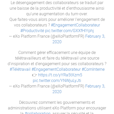
Le désengagement des collaborateurs se traduit par
une baisse de la productivité et d’enthousiasme ainsi
qu’une augmentation du turn-over.
Que faites-vous alors pour améliorer l'engagement de
vos collaborateurs ?
#EngagementCollaborateur
#Productivité
pic.twitter.com/GXXfHlYphj
— eXo Platform France (@eXoPlatformFR)
February 3,
2020
Comment gérer efficacement une équipe de
télétravailleurs et faire du télétravail une source
d’inspiration et d’engagement pour ses collaborateurs ?
#Télétravail
#EngagementCollaborateur
#ComInterne
👉
https://t.co/yYRa5tXzm5
pic.twitter.com/YNWjuLyJti
— eXo Platform France (@eXoPlatformFR)
February 3,
2020
Découvrez comment les gouvernements et
administrations utilisent eXo Platform pour encourager
la
#collaboration
, assurer la sécurité et la