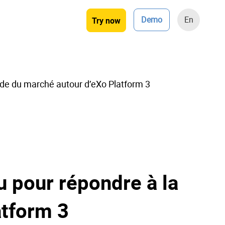
Demo
En
Try now
de du marché autour d’eXo Platform 3
 pour répondre à la
atform 3