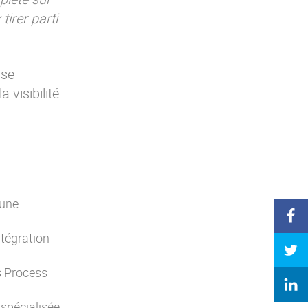
irer parti
ase
 visibilité
 une
ntégration
s Process
 spécialisée