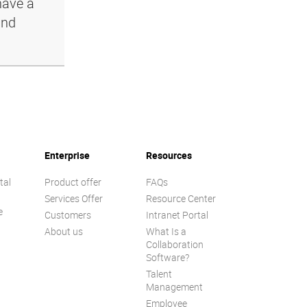
have a
and
Enterprise
Resources
tal
Product offer
FAQs
Services Offer
Resource Center
e
Customers
Intranet Portal
About us
What Is a
Collaboration
Software?
Talent
n
Management
Employee