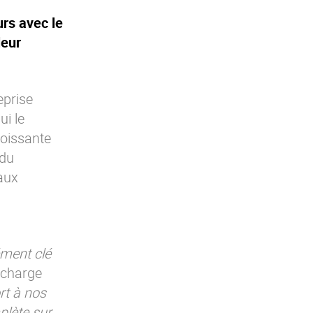
rs avec le
leur
eprise
ui le
oissante
 du
 aux
ément clé
 charge
rt à nos
plète sur