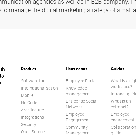
ommunication agencies as well as in B2B company, I 
e to manage the digital marketing strategy of small 
ith
Product
Uses cases
Guides
to
Software tour
Employee Portal
What is a digi
ed
workplace?
Internationalisation
Knowledge
management
Intranet guid
Mobile
Entreprise Social
What is an
No Code
Network
extranet?
Architecture
Employee
Employee
Integrations
Engagement
engagement
Security
Community
Collaboratio
Open Source
Management
guide