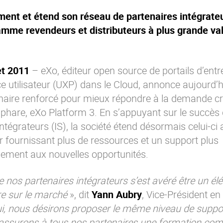
ment et étend son réseau de partenaires intégrateu
mme revendeurs et distributeurs à plus grande va
et 2011
– eXo, éditeur open source de portails d’entr
e utilisateur (UXP) dans le Cloud, annonce aujourd’h
aire renforcé pour mieux répondre à la demande cr
 phare, eXo Platform 3. En s’appuyant sur le succès
égrateurs (IS), la société étend désormais celui-ci
r fournissant plus de ressources et un support plus
dement aux nouvelles opportunités.
nos partenaires intégrateurs s’est avéré être un él
re sur le marché
», dit
Yann Aubry
, Vice-Président en
i, nous désirons proposer le même niveau de suppo
 assurons à tous nos partenaires une formation com