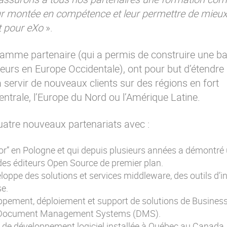
ur montée en compétence et leur permettre de mieux t
t pour eXo
».
ramme partenaire (qui a permis de construire une b
urs en Europe Occidentale), ont pour but d’étendre la
à servir de nouveaux clients sur des régions en fort
trale, l’Europe du Nord ou l’Amérique Latine.
quatre nouveaux partenariats avec :
tor” en Pologne et qui depuis plusieurs années a démontré
 des éditeurs Open Source de premier plan.
loppe des solutions et services middleware, des outils d’i
se.
oppement, déploiement et support de solutions de Busines
 Document Management Systems (DMS).
t de développement logiciel installée à Québec au Canada,