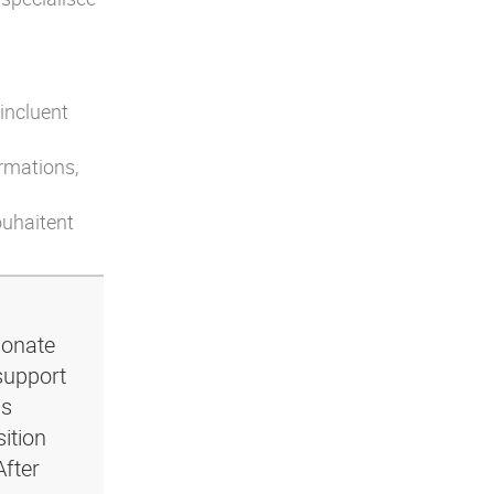
incluent
ormations,
ouhaitent
ionate
support
ls
ition
After