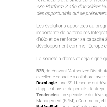
eXo Platform 3 afin d’accélérer le
des opportunités qui se présenten
Les évolutions apportées au prog
importante de partenaires Intégrate
d’eXo et de renforcer sa capacité 
développement comme l’Europe cen
La société a d’ores et déjà signé 
B2B
, dorénavant “Authorized Distribu
excellente capacité à collaborer avec
DoxoLogic
: une SSII tchèque qui déve
d’applications et de portails d’entrepri
Tendencies
: un spécialiste du dével
Management (BPM), eCommerce, et
NetAndSoft
: une société de conseil e