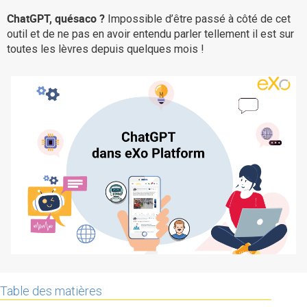
La Plateforme
ChatGPT, quésaco ?
Impossible d’être passé à côté de cet
outil et de ne pas en avoir entendu parler tellement il est sur
Pourquoi eXo
toutes les lèvres depuis quelques mois !
Internationalisation
Mobile
No code
Intégrations
IA maitrisée
Architecture
Sécurité
Open source
Offre Enterprise
Offre Professionnelle
Table des matières
A propos d’eXo
Centre de ressources