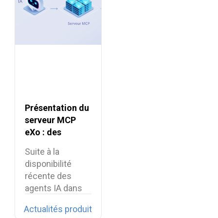
Présentation du
serveur MCP
eXo : des
intégrations IA
Suite à la
sécurisées pour
disponibilité
la digital
récente des
workplace
agents IA dans
eXo Platform,
Actualités produit
nous…