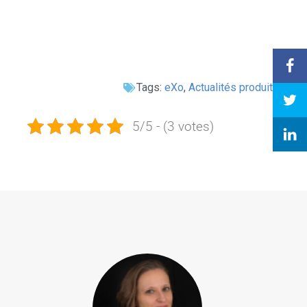
Tags:
eXo
,
Actualités produit
5/5 - (3 votes)