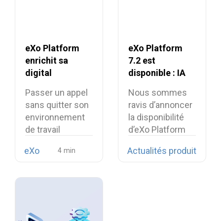
eXo Platform
eXo Platform
enrichit sa
7.2 est
digital
disponible : IA
workplace avec
contextuelle et
Passer un appel
Nous sommes
la softphonie
digital
sans quitter son
ravis d’annoncer
open source
workplace plus
environnement
la disponibilité
Linphone
unifiée
de travail
d’eXo Platform
numérique est
7.2.
eXo
Actualités produit
désormais…