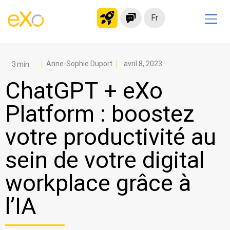
Fr
Solutions
Intranet moderne
Anne-Sophie Duport
avril 8, 2023
Plateforme collaborative
ChatGPT + eXo
Réseau social
Platform : boostez
Hub de connaissances
votre productivité au
Portail d’applications
Alternative à
sein de votre digital
Microsoft 365
workplace grâce à
Migrer vers eXo Platform
l’IA
Produit