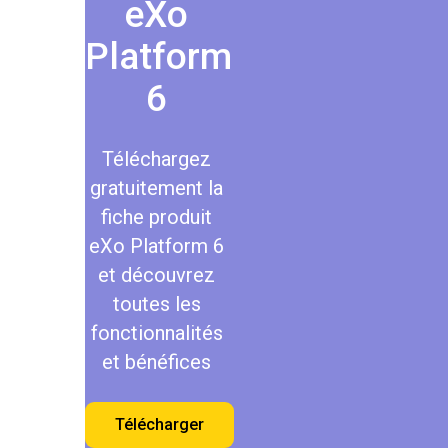
eXo
Platform
6
Téléchargez
gratuitement la
fiche produit
eXo Platform 6
et découvrez
toutes les
fonctionnalités
et bénéfices
Télécharger