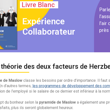
Livre Blanc
Parle
l’as
Expérience
l’air
Collaborateur
près 
 théorie des deux facteurs de Herzb
ie de Maslow
classe les besoins par ordre d’importance. Il faut 
En d’autres termes,
les programmes de développement des co
ion de l’employé si le salaire de ce dernier est inférieur à la nor
pyramide de Maslow
pt du bonheur selon la
a également une pro
sfaits, plus ils seront globalement heureux.