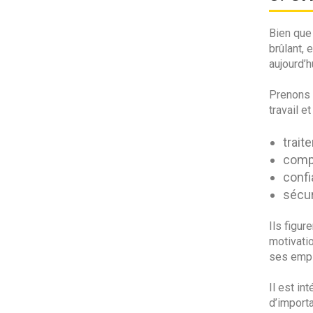
Bien que 
brûlant, 
aujourd’h
Prenons 
travail e
trait
comp
confi
sécur
Ils figur
motivatio
ses emp
Il est in
d’import