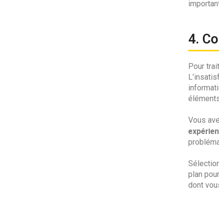
importan
4. C
Pour trai
L’insati
informati
éléments 
Vous ave
expérien
probléma
Sélectio
plan pou
dont vou