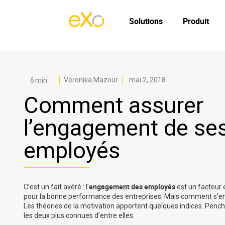
Solutions
Produit
Veronika Mazour
mai 2, 2018
Comment assurer
l’engagement de se
employés
engagement des employés
C’est un fait avéré : l’
est un facteur 
pour la bonne performance des entreprises. Mais comment s’en
Les théories de la motivation apportent quelques indices. Penc
les deux plus connues d’entre elles.