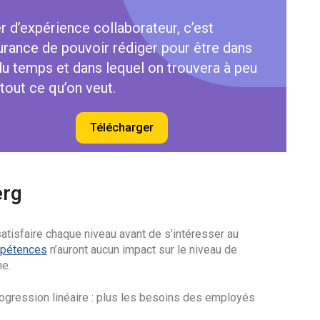
r d’expérience collaborateur, c’est
surance de pouvoir rédiger pour être dans
 du temps et dans lequel on trouvera à peu
tout ce qu’on veut.
Télécharger
erg
satisfaire chaque niveau avant de s’intéresser au
mpétences
n’auront aucun impact sur le niveau de
me.
gression linéaire : plus les besoins des employés