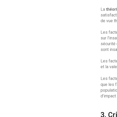
théor
La
satisfact
de vue th
Les fact
sur l’ins
sécurité 
sont insa
Les facte
et la val
Les fact
que les 
populatio
d’impact 
3. Cr