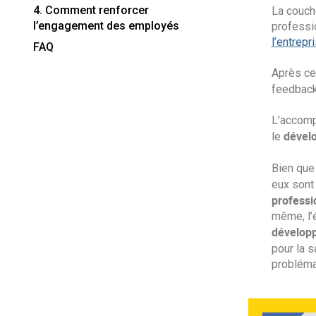
4. Comment renforcer
La couch
l’engagement des employés
professio
l’entrepr
FAQ
Après ces
feedback 
L’accomp
dével
le
Bien que
eux sont
professi
même, l’é
dévelop
pour la 
probléma