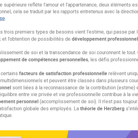
e supérieure reflète l’amour et l’appartenance, deux éléments e
nnel, cela se traduit par les rapports entretenus avec la directio
ise
.
 trois premiers types de besoins vient l’estime, qui passe par 
développement professionnel
et l’obtention de possibilités de
lissement de soi et la transcendance de soi couronnent le tout.
oppement de compétences personnelles
, les défis professionnel
facteurs de satisfaction professionnelle
 certains
relèvent uniqu
 multidimensionnels et peuvent être classés dans plusieurs cou
onnel
sont liées à la reconnaissance de la contribution (estime) 
quilibre entre vie privée et vie professionnelle contribue à la vi
pement personnel
(accomplissement de soi). Il n’est pas toujour
théorie de Herzberg
satisfaction globale des employés. La
s’inté
tique.