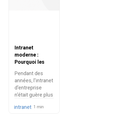
Intranet
moderne :
Pourquoi les
entreprises
Pendant des
doivent
années, l'intranet
repenser leur
d'entreprise
intranet en 2026
n'était guère plus
qu'une simple
intranet
armoire
numérique…