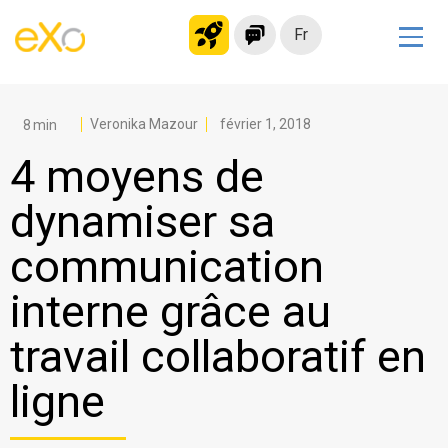
Fr
Solutions
Intranet moderne
Veronika Mazour
février 1, 2018
Plateforme collaborative
4 moyens de
Réseau social
dynamiser sa
Hub de connaissances
communication
Portail d’applications
Alternative à
interne grâce au
Microsoft 365
travail collaboratif en
Migrer vers eXo Platform
ligne
Produit