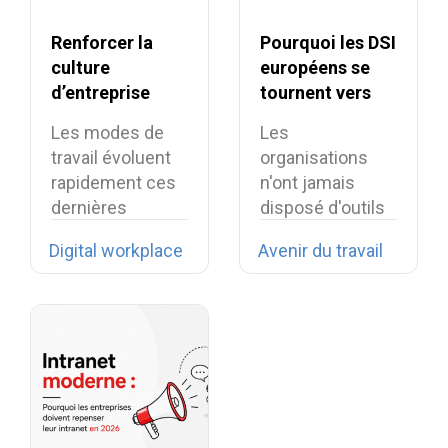
Renforcer la
Pourquoi les DSI
culture
européens se
d’entreprise
tournent vers
grâce à la
l’open source en
Les modes de
Les
digital
2026 ?
travail évoluent
organisations
workplace
rapidement ces
n'ont jamais
dernières
disposé d'outils
années et les
numériques
Digital workplace
Avenir du travail
entreprises…
aussi
puissants... mais
elles n’ont…