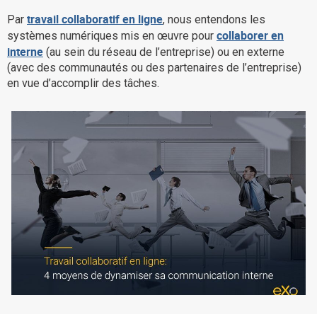
La Plateforme
travail collaboratif en ligne
Par
, nous entendons les
collaborer en
systèmes numériques mis en œuvre pour
Pourquoi eXo
interne
(au sein du réseau de l’entreprise) ou en externe
Internationalisation
(avec des communautés ou des partenaires de l’entreprise)
en vue d’accomplir des tâches.
Mobile
No code
Intégrations
IA maitrisée
Architecture
Sécurité
Open source
Offre Enterprise
Offre Professionnelle
A propos d’eXo
Centre de ressources