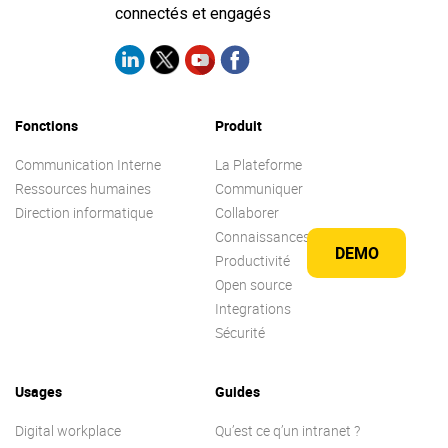
connectés et engagés
Fonctions
Produit
Communication Interne
La Plateforme
Ressources humaines
Communiquer
Direction informatique
Collaborer
Connaissances
DEMO
Productivité
Open source
Integrations
Sécurité
Usages
Guides
Digital workplace
Qu’est ce q’un intranet ?