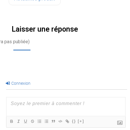
nous…
Laisser une réponse
ra pas publiée)
Connexion
{}
[+]