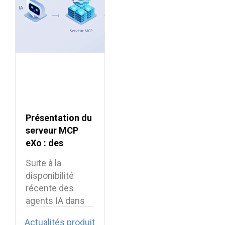
Présentation du
serveur MCP
eXo : des
intégrations IA
Suite à la
sécurisées pour
disponibilité
la digital
récente des
workplace
agents IA dans
eXo Platform,
Actualités produit