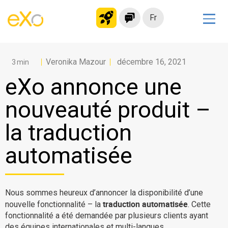
Fr
Solutions
Veronika Mazour
décembre 16, 2021
Intranet moderne
eXo annonce une
Plateforme collaborative
Réseau social
nouveauté produit –
Hub de connaissances
la traduction
Portail d’applications
automatisée
Alternative à
Microsoft 365
Migrer vers eXo Platform
Nous sommes heureux d’annoncer la disponibilité d’une
traduction automatisée
nouvelle fonctionnalité – la
. Cette
fonctionnalité a été demandée par plusieurs clients ayant
Produit
des équipes internationales et multi-langues.