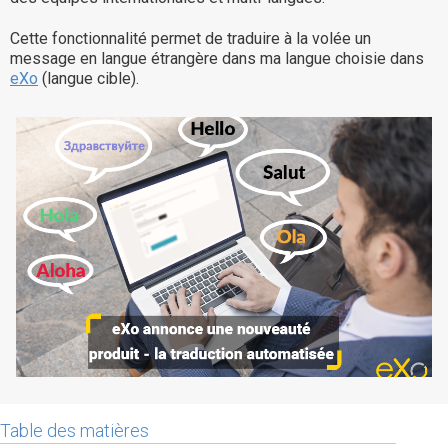
La Plateforme
Cette fonctionnalité permet de traduire à la volée un
Pourquoi eXo
message en langue étrangère dans ma langue choisie dans
eXo
(langue cible).
Internationalisation
Mobile
No code
Intégrations
IA maitrisée
Architecture
Sécurité
Open source
Offre Enterprise
Offre Professionnelle
A propos d’eXo
Centre de ressources
Table des matières