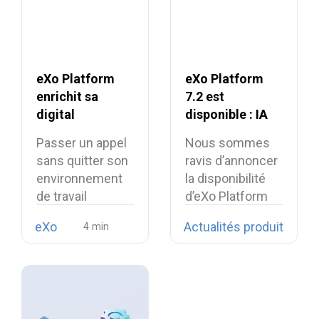
eXo Platform
eXo Platform
enrichit sa
7.2 est
digital
disponible : IA
workplace avec
contextuelle et
Passer un appel
Nous sommes
la softphonie
digital
sans quitter son
ravis d’annoncer
open source
workplace plus
environnement
la disponibilité
Linphone
unifiée
de travail
d’eXo Platform
numérique est
7.2.
eXo
Actualités produit
désormais…