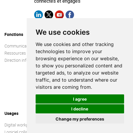
connectés et engagés
We use cookies
Fonctions
Produit
We use cookies and other tracking
Communication Interne
La Plateforme
technologies to improve your
Ressources humaines
Communiquer
browsing experience on our website,
Direction informatique
Collaborer
to show you personalized content and
Connaissances
targeted ads, to analyze our website
Productivité
traffic, and to understand where our
Open source
visitors are coming from.
Integrations
Sécurité
I agree
I decline
Usages
Guides
Change my preferences
Digital workplace
Qu’est ce q’un intranet ?
Logiciel collaboratif
Plateforme collaborative