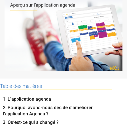
La Plateforme
Pourquoi eXo
Internationalisation
Mobile
No code
Intégrations
IA maitrisée
Architecture
Sécurité
Table des matières
Open source
1. L’application agenda
2. Pourquoi avons-nous décidé d’améliorer
Offre Enterprise
Offre Professionnelle
l’application Agenda ?
A propos d’eXo
Centre de ressources
3. Qu’est-ce qui a changé ?