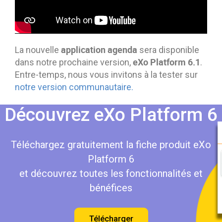
application agenda
La nouvelle
sera disponible
eXo Platform 6.1
dans notre prochaine version,
.
Entre-temps, nous vous invitons à la tester sur
notre version communautaire.
Découvrez eXo Platform 6
Téléchargez gratuitement la fiche produit eXo
Platform 6
et découvrez toutes les fonctionnalités et
bénéfices
Télécharger