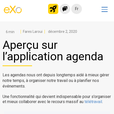
Fr
Solutions
Intranet moderne
Fares Laroui
décembre 2, 2020
Plateforme collaborative
Aperçu sur
Réseau social
l’application agenda
Hub de connaissances
Portail d’applications
Alternative à
Les agendas nous ont depuis longtemps aidé à mieux gérer
notre temps, à organiser notre travail ou à planifier nos
Microsoft 365
événements.
Migrer vers eXo Platform
Une fonctionnalité qui devient indispensable pour s’organiser
et mieux collaborer avec le recours massif au
télétravail
.
Produit