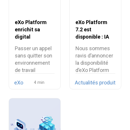
eXo Platform
eXo Platform
enrichit sa
7.2 est
digital
disponible : IA
workplace avec
contextuelle et
Passer un appel
Nous sommes
la softphonie
digital
sans quitter son
ravis d’annoncer
open source
workplace plus
environnement
la disponibilité
Linphone
unifiée
de travail
d’eXo Platform
numérique est
7.2.
eXo
Actualités produit
désormais…