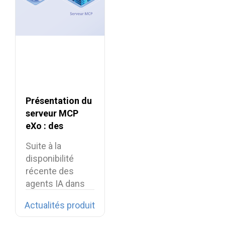
Présentation du
serveur MCP
eXo : des
intégrations IA
Suite à la
sécurisées pour
disponibilité
la digital
récente des
workplace
agents IA dans
eXo Platform,
Actualités produit
nous…