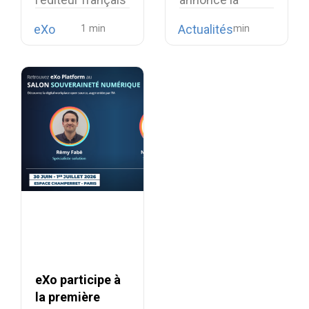
suites
intègre la
disponibilité de…
collaboratives
eXo
Actualités
téléphonie open
propriétaires
source…
eXo participe à
la première