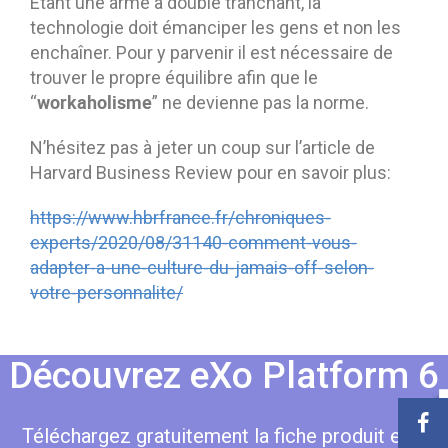
Étant une arme à double tranchant, la
technologie doit émanciper les gens et non les
enchaîner. Pour y parvenir il est nécessaire de
trouver le propre équilibre afin que le
workaholisme
“
” ne devienne pas la norme.
N’hésitez pas à jeter un coup sur l’article de
Harvard Business Review pour en savoir plus:
https://www.hbrfrance.fr/chroniques-
experts/2020/08/31140-comment-vous-
adapter-a-une-culture-du-jamais-off-selon-
votre-personnalite/
Découvrez eXo Platform 6
Téléchargez gratuitement la fiche produit eXo