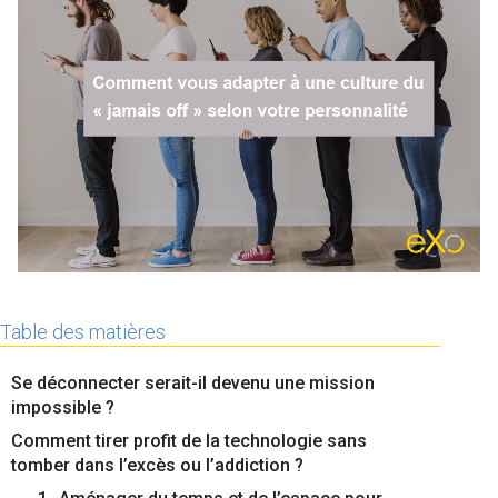
La Plateforme
Pourquoi eXo
Internationalisation
Mobile
No code
Intégrations
IA maitrisée
Architecture
Sécurité
Table des matières
Open source
Se déconnecter serait-il devenu une mission
impossible ?
Offre Enterprise
Offre Professionnelle
Comment tirer profit de la technologie sans
tomber dans l’excès ou l’addiction ?
A propos d’eXo
Centre de ressources