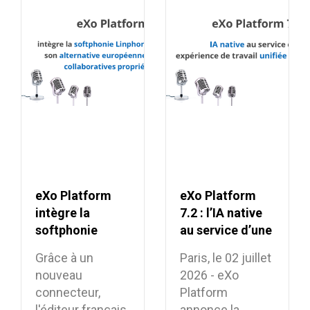
eXo Platform
eXo Platform
intègre la
7.2 : l’IA native
softphonie
au service d’une
Linphone et
expérience de
Grâce à un
Paris, le 02 juillet
renforce son
travail unifiée et
nouveau
2026 - eXo
alternative
intelligente
connecteur,
Platform
européenne aux
l'éditeur français
annonce la