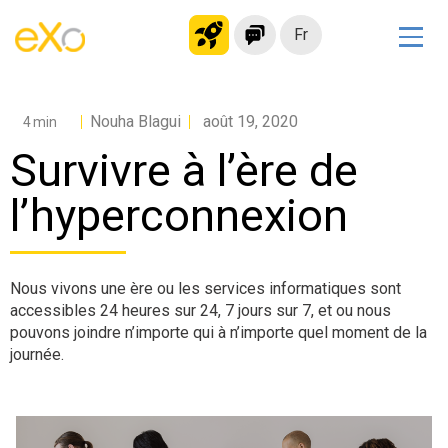
Fr
Solutions
Nouha Blagui
août 19, 2020
Intranet moderne
Survivre à l’ère de
Plateforme collaborative
Réseau social
l’hyperconnexion
Hub de connaissances
Portail d’applications
Nous vivons une ère ou les services informatiques sont
Alternative à
accessibles 24 heures sur 24, 7 jours sur 7, et ou nous
Microsoft 365
pouvons joindre n’importe qui à n’importe quel moment de la
journée.
Migrer vers eXo Platform
Produit