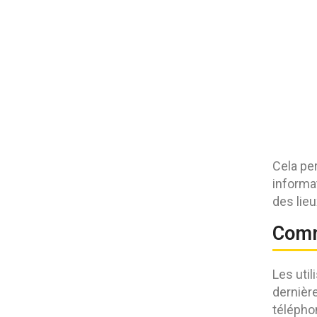
Cela per
informa
des lieu
Comm
Les util
dernière
téléphon