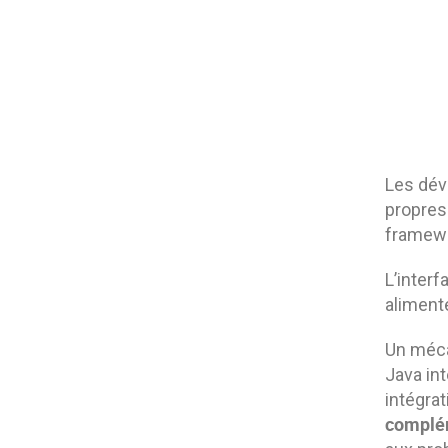
Les dév
propres 
framewo
L’interf
alimenté
Un méca
Java in
intégra
complé