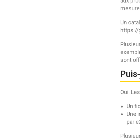
aux pro
mesure d
Un cata
https:/
Plusieu
exemple
sont off
Puis-
Oui. Les
Un fi
Une i
par e
Plusieu