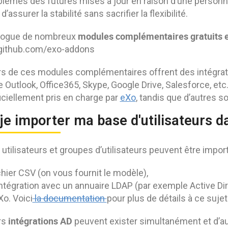
blèmes des futures mises à jour en raison d’une personn
’assurer la stabilité sans sacrifier la flexibilité.
modules complémentaires gratuits e
logue de nombreux
/github.com/exo-addons
rs de ces modules complémentaires offrent des intégratio
 Outlook, Office365, Skype, Google Drive, Salesforce, e
iciellement pris en charge par
eXo
, tandis que d’autres 
je importer ma base d'utilisateurs 
 utilisateurs et groupes d’utilisateurs peuvent être impor
chier CSV (on vous fournit le modèle),
ntégration avec un annuaire LDAP (par exemple Active Dire
Xo. Voici
la documentation
pour plus de détails à ce sujet
intégrations AD
rs
peuvent exister simultanément et d’a