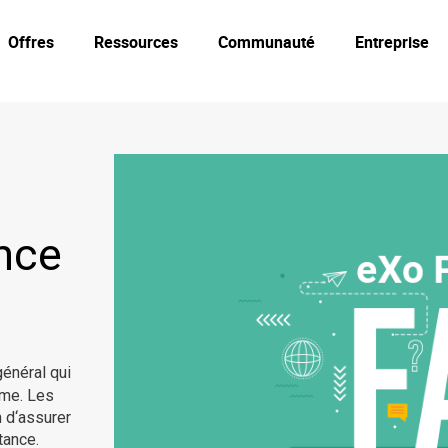
Offres
Ressources
Communauté
Entreprise
nce
général qui
rme. Les
n d‘assurer
tance.