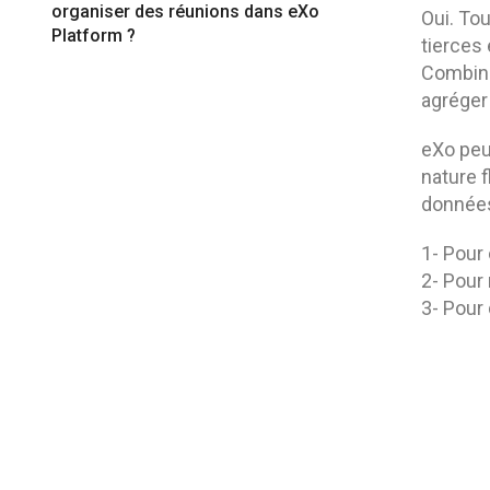
organiser des réunions dans eXo
Oui. Tou
Platform ?
tierces
Combiné
agréger 
eXo peut
nature f
données
1- Pour
2- Pour
3- Pour