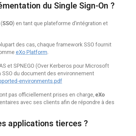
émentation du Single Sign-On ?
SSO
(
) en tant que plateforme d’intégration et
 plupart des cas, chaque framework SSO fournit
E comme
eXo
P
latform
.
AS et SPNEGO (Over Kerberos pour Microsoft
ion SSO du document des environnement
pported-environments.pdf
eXo
ont pas officiellement prises en charge,
taires avec ses clients afin de répondre à des
s applications tierces ?