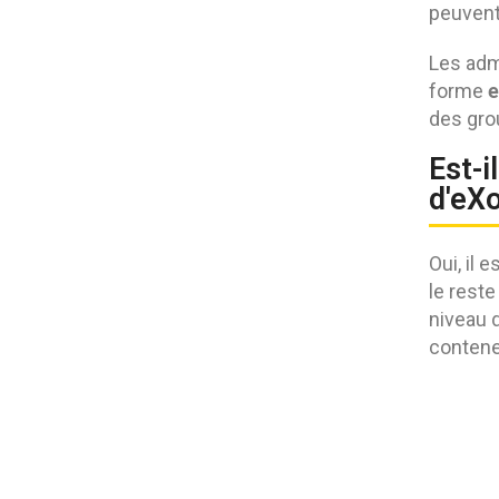
peuvent
Les admi
e
forme
des gro
Est-i
d'eX
Oui, il 
le reste
niveau d
conteneu