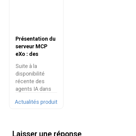
Présentation du
serveur MCP
eXo : des
intégrations IA
Suite à la
sécurisées pour
disponibilité
la digital
récente des
workplace
agents IA dans
eXo Platform,
Actualités produit
nous…
Laisser une réponse