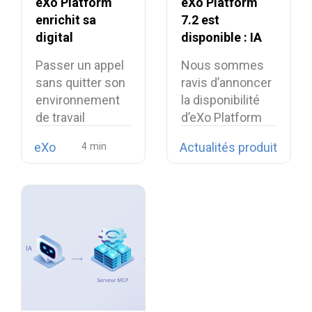
eXo Platform
eXo Platform
enrichit sa
7.2 est
digital
disponible : IA
workplace avec
contextuelle et
Passer un appel
Nous sommes
la softphonie
digital
sans quitter son
ravis d’annoncer
open source
workplace plus
environnement
la disponibilité
Linphone
unifiée
de travail
d’eXo Platform
numérique est
7.2.
eXo
Actualités produit
désormais…