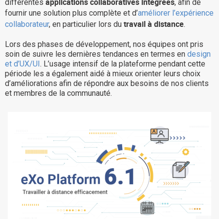
applications collaboratives intégrées
différentes
, afin de
La Plateforme
fournir une solution plus complète et d’
améliorer l’expérience
travail à distance
collaborateur
, en particulier lors du
.
Pourquoi eXo
Lors des phases de développement, nos équipes ont pris
Internationalisation
soin de suivre les dernières tendances en termes en
design
Mobile
et d’UX/UI
. L’usage intensif de la plateforme pendant cette
période les a également aidé à mieux orienter leurs choix
No code
d’améliorations afin de répondre aux besoins de nos clients
Intégrations
et membres de la communauté.
IA maitrisée
Architecture
Sécurité
Open source
Offre Enterprise
Offre Professionnelle
A propos d’eXo
Centre de ressources