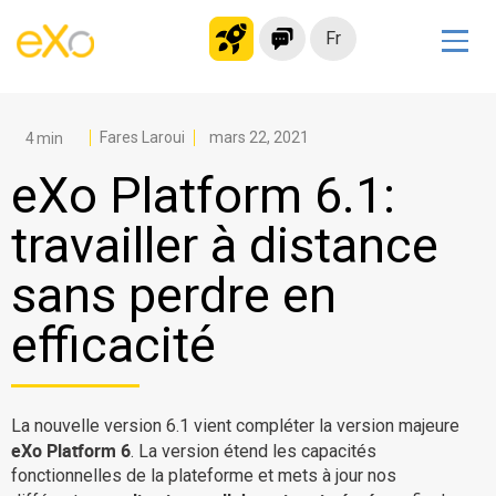
Fr
Solutions
Intranet moderne
Fares Laroui
mars 22, 2021
Plateforme collaborative
eXo Platform 6.1:
Réseau social
travailler à distance
Hub de connaissances
sans perdre en
Portail d’applications
Alternative à
efficacité
Microsoft 365
Migrer vers eXo Platform
La nouvelle version 6.1 vient compléter la version majeure
eXo Platform 6
. La version étend les capacités
Produit
fonctionnelles de la plateforme et mets à jour nos